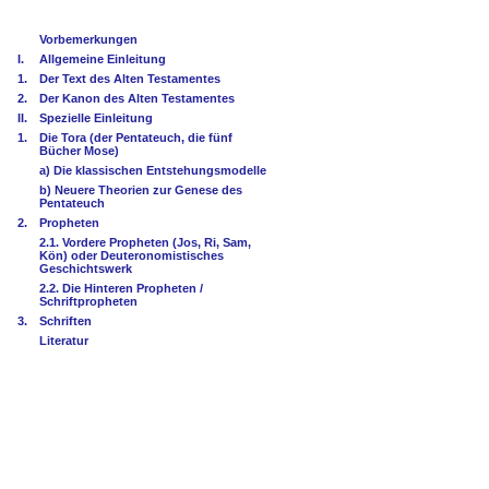
Vorbemerkungen
I.
Allgemeine Einleitung
1.
Der Text des Alten Testamentes
2.
Der Kanon des Alten Testamentes
II.
Spezielle Einleitung
1.
Die Tora (der Pentateuch, die fünf
Bücher Mose)
a) Die klassischen Entstehungsmodelle
b) Neuere Theorien zur Genese des
Pentateuch
2.
Propheten
2.1. Vordere Propheten (Jos, Ri, Sam,
Kön) oder Deuteronomistisches
Geschichtswerk
2.2. Die Hinteren Propheten /
Schriftpropheten
3.
Schriften
Literatur